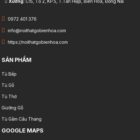
Xưởng:
C15, Tổ 2, KP.5, T.Tân Hiệp, Biên Hòa, Đồng Nai
0972 401 376
info@noithatgobienhoa.com
https://noithatgobienhoa.com
SẢN PHẨM
Tủ Bếp
Tủ Gỗ
Tủ Thờ
Giường Gỗ
Tủ Gầm Cầu Thang
GOOGLE MAPS