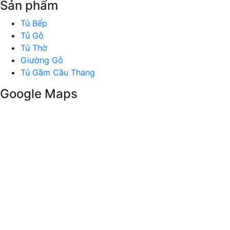
Sản phẩm
Tủ Bếp
Tủ Gỗ
Tủ Thờ
Giường Gỗ
Tủ Gầm Cầu Thang
Google Maps
Fanpage
© 2024
Nội Thất Gỗ Biên Hòa - King's Hand
. Designed by
Sangtech
Chúng tôi không bán hàng trực tuyến. Trang web mang
tính chất giới thiệu sản phẩm. Quý khách mua hàng vui
lòng liên hệ hotline hoặc Zalo.